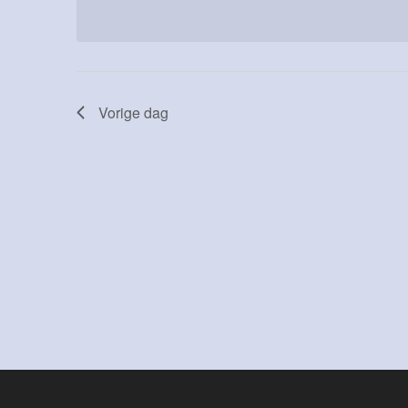
datum.
met
keyword.
Vorige dag