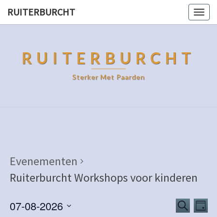
RUITERBURCHT
Togg
navig
RUITERBURCHT
Sterker Met Paarden
Evenementen
Ruiterburcht Workshops voor kinderen
Evenem
Eve
07-08-2026
Zoeken
Dag
wee
Zoeken