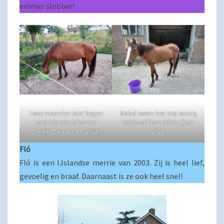
emmer slobber!
Twee maanden later begon
Mabel kwam hier met weinig
ze al iets aan te komen
vetjes op haar ribben (juni
gelukkig! (augustus 2021)
2021)
Fló
Fló is een IJslandse merrie van 2003. Zij is heel lief,
gevoelig en braaf. Daarnaast is ze ook heel snel!