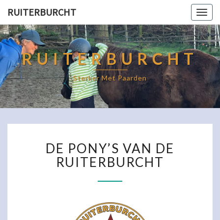
RUITERBURCHT
Togg
navig
RUITERBURCHT
Sterker Met Paarden
DE
DE PONY’S VAN DE
PONY’S
VAN
RUITERBURCHT
DE
RUITERBURCHT