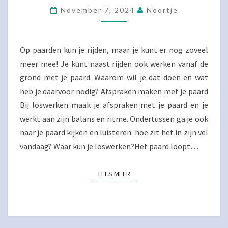
MET
November 7, 2024
Noortje
JE
PAARD
EN
HOE
Op paarden kun je rijden, maar je kunt er nog zoveel
DOE
meer mee! Je kunt naast rijden ook werken vanaf de
JE
grond met je paard. Waarom wil je dat doen en wat
DAT?
heb je daarvoor nodig? Afspraken maken met je paard
Bij loswerken maak je afspraken met je paard en je
werkt aan zijn balans en ritme. Ondertussen ga je ook
naar je paard kijken en luisteren: hoe zit het in zijn vel
vandaag? Waar kun je loswerken?Het paard loopt…
LEES MEER
LEES MEER