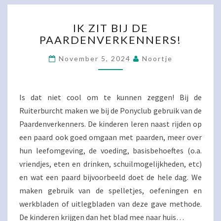
IK
IK ZIT BIJ DE
ZIT
PAARDENVERKENNERS!
BIJ
DE
November 5, 2024
Noortje
PAARDENVERKENNERS!
Is dat niet cool om te kunnen zeggen! Bij de
Ruiterburcht maken we bij de Ponyclub gebruik van de
Paardenverkenners. De kinderen leren naast rijden op
een paard ook goed omgaan met paarden, meer over
hun leefomgeving, de voeding, basisbehoeftes (o.a.
vriendjes, eten en drinken, schuilmogelijkheden, etc)
en wat een paard bijvoorbeeld doet de hele dag. We
maken gebruik van de spelletjes, oefeningen en
werkbladen of uitlegbladen van deze gave methode.
De kinderen krijgen dan het blad mee naar huis…