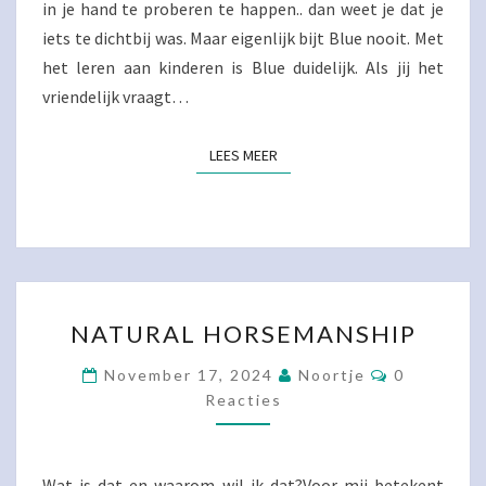
in je hand te proberen te happen.. dan weet je dat je
iets te dichtbij was. Maar eigenlijk bijt Blue nooit. Met
het leren aan kinderen is Blue duidelijk. Als jij het
vriendelijk vraagt…
LEES MEER
LEES MEER
NATURAL
NATURAL HORSEMANSHIP
HORSEMANSHIP
Reacties
November 17, 2024
Noortje
0
Reacties
Wat is dat en waarom wil ik dat?Voor mij betekent