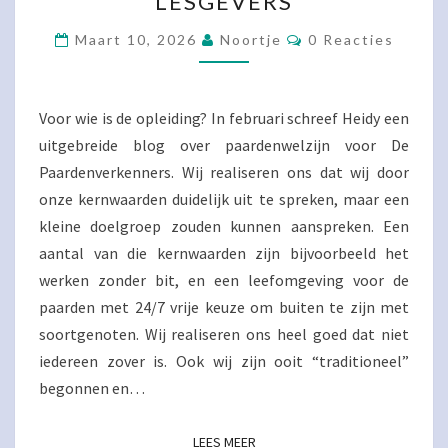
LESGEVERS
Reacties
Maart 10, 2026
Noortje
0 Reacties
Voor wie is de opleiding? In februari schreef Heidy een
uitgebreide blog over paardenwelzijn voor De
Paardenverkenners. Wij realiseren ons dat wij door
onze kernwaarden duidelijk uit te spreken, maar een
kleine doelgroep zouden kunnen aanspreken. Een
aantal van die kernwaarden zijn bijvoorbeeld het
werken zonder bit, en een leefomgeving voor de
paarden met 24/7 vrije keuze om buiten te zijn met
soortgenoten. Wij realiseren ons heel goed dat niet
iedereen zover is. Ook wij zijn ooit “traditioneel”
begonnen en…
LEES MEER
LEES MEER