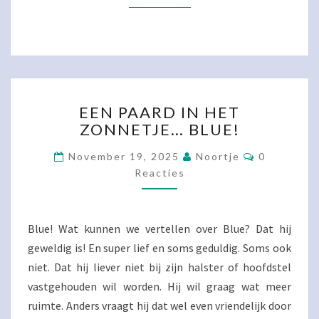
EEN
EEN PAARD IN HET
PAARD
ZONNETJE… BLUE!
IN
HET
Reacties
November 19, 2025
Noortje
0
ZONNETJE…
Reacties
BLUE!
Blue! Wat kunnen we vertellen over Blue? Dat hij
geweldig is! En super lief en soms geduldig. Soms ook
niet. Dat hij liever niet bij zijn halster of hoofdstel
vastgehouden wil worden. Hij wil graag wat meer
ruimte. Anders vraagt hij dat wel even vriendelijk door