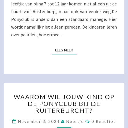
leeftijd van bijna 7 tot 12 jaar komen niet alleen uit de
buurt van Rustenburg, maar ook van verder weg.De
Ponyclub is anders dan een standaard manege. Hier
wordt namelijk niet alleen gereden. De kinderen leren
over paarden, hoe ermee…
LEES MEER
LEES MEER
WAAROM
WAAROM WIL JOUW KIND OP
WIL
DE PONYCLUB BIJ DE
JOUW
RUITERBURCHT?
KIND
OP
Reacties
November 3, 2024
Noortje
0 Reacties
DE