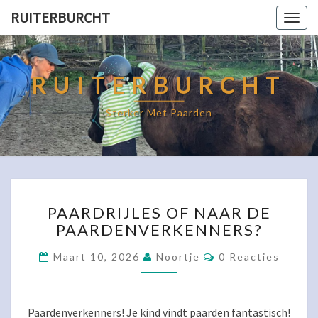
RUITERBURCHT
Togg
navig
RUITERBURCHT
Sterker Met Paarden
Blog
PAARDRIJLES
PAARDRIJLES OF NAAR DE
OF
PAARDENVERKENNERS?
NAAR
DE
Reacties
Maart 10, 2026
Noortje
0 Reacties
PAARDENVERKENNERS?
Paardenverkenners! Je kind vindt paarden fantastisch!