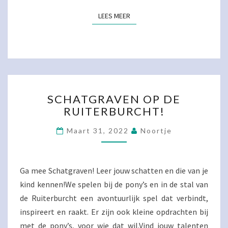
LEES MEER
LEES MEER
SCHATGRAVEN
SCHATGRAVEN OP DE
OP
RUITERBURCHT!
DE
RUITERBURCHT!
Maart 31, 2022
Noortje
Ga mee Schatgraven! Leer jouw schatten en die van je
kind kennen!We spelen bij de pony’s en in de stal van
de Ruiterburcht een avontuurlijk spel dat verbindt,
inspireert en raakt. Er zijn ook kleine opdrachten bij
met de pony’s, voor wie dat wil.Vind jouw talenten