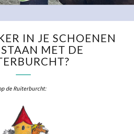
WIL
RKER IN JE SCHOENEN
JE
STERKER
 STAAN MET DE
IN
TERBURCHT?
JE
SCHOENEN
LEREN
STAAN
op de Ruiterburcht:
MET
DE
RUITERBURCHT?