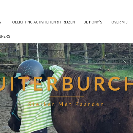
S
TOELICHTING ACTIVITEITEN & PRIJZEN
DE PONY’S
OVER MIJ
NNERS
UITERBURC
Sterker Met Paarden