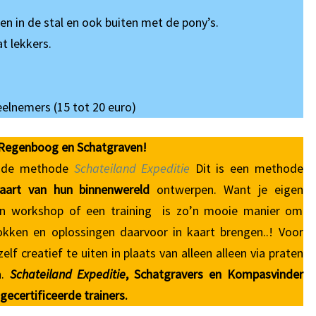
nen in de stal en ook buiten met de pony’s.
t lekkers.
deelnemers (15 tot 20 euro)
s Regenboog en Schatgraven!
n de methode
Schateiland Expeditie
Dit is een methode
kaart van hun binnenwereld
ontwerpen. Want je eigen
een workshop of een training is zo’n mooie manier om
lokken en oplossingen daarvoor in kaart brengen..! Voor
lf creatief te uiten in plaats van alleen alleen via praten
n.
Schateiland Expeditie
, Schatgravers en Kompasvinder
ecertificeerde trainers.