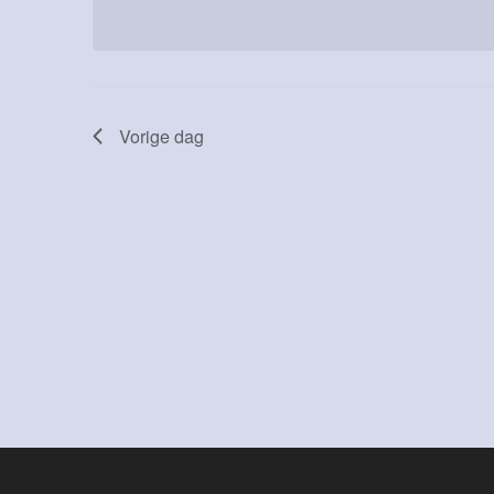
datum.
met
keyword.
Vorige dag