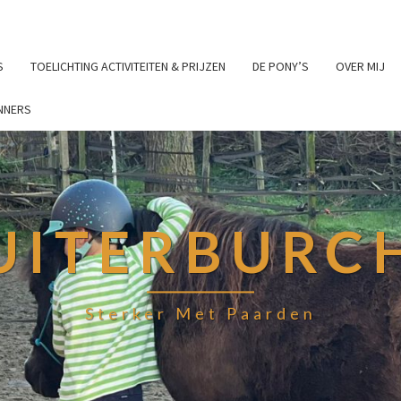
S
TOELICHTING ACTIVITEITEN & PRIJZEN
DE PONY’S
OVER MIJ
NNERS
UITERBURC
Sterker Met Paarden