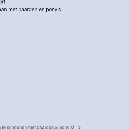
er!
aan met paarden en pony’s.
in je schoenen met paarden & pony’s!