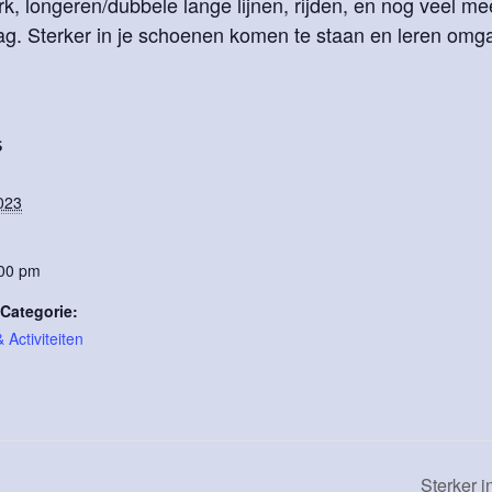
, longeren/dubbele lange lijnen, rijden, en nog veel me
ag. Sterker in je schoenen komen te staan en leren omg
S
023
:00 pm
Categorie:
Activiteiten
Sterker 