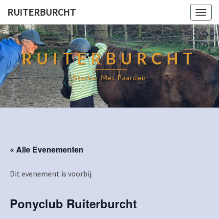
RUITERBURCHT
Togg
navig
RUITERBURCHT
Sterker Met Paarden
« Alle Evenementen
Dit evenement is voorbij.
Ponyclub Ruiterburcht