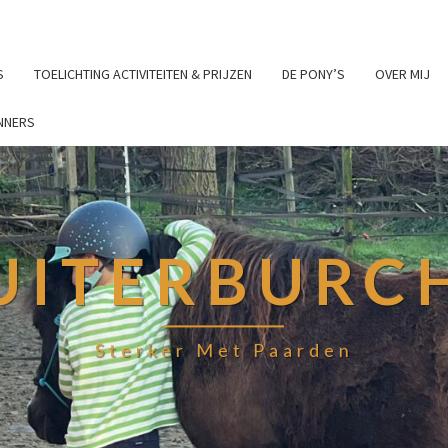
S
TOELICHTING ACTIVITEITEN & PRIJZEN
DE PONY’S
OVER MIJ
NNERS
UITERBURC
Sterker Met Paarden