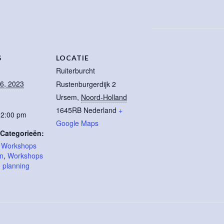
S
LOCATIE
Ruiterburcht
6, 2023
Rustenburgerdijk 2
Ursem
,
Noord-Holland
1645RB
Nederland
+
12:00 pm
Google Maps
Categorieën:
t Workshops
en
,
Workshops
n planning