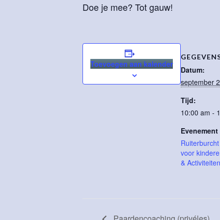
Doe je mee? Tot gauw!
GEGEVEN
Toevoegen aan kalender
Datum:
september 2
Tijd:
10:00 am - 
Evenement 
Ruiterburch
voor kinder
& Activiteite
Paardencoaching (privéles)