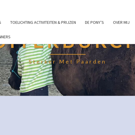
S
TOELICHTING ACTIVITEITEN & PRIJZEN
DE PONY’S
OVER MIJ
UITERBURC
NNERS
Sterker Met Paarden