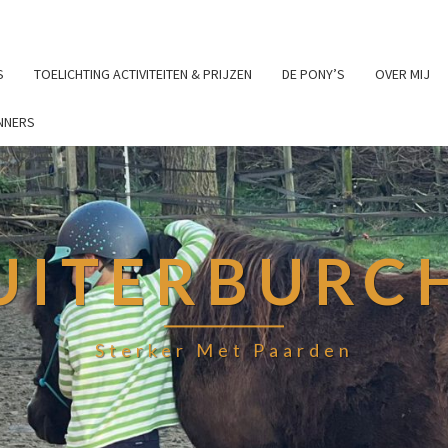
S
TOELICHTING ACTIVITEITEN & PRIJZEN
DE PONY’S
OVER MIJ
NNERS
UITERBURC
Sterker Met Paarden