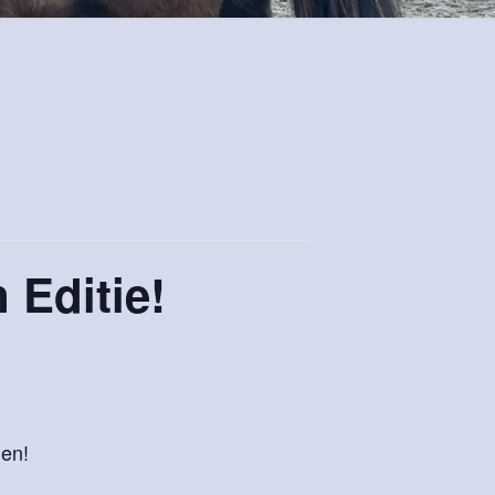
 Editie!
nen!