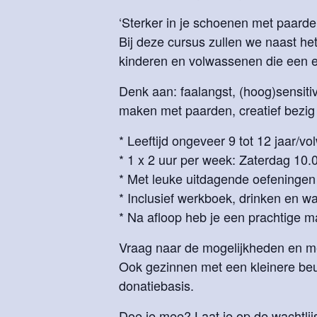
‘Sterker in je schoenen met paarde
Bij deze cursus zullen we naast h
kinderen en volwassenen die een ex
Denk aan: faalangst, (hoog)sensitivit
maken met paarden, creatief bezig z
* Leeftijd ongeveer 9 tot 12 jaar/v
* 1 x 2 uur per week: Zaterdag 10.0
* Met leuke uitdagende oefeningen
* Inclusief werkboek, drinken en wa
* Na afloop heb je een prachtige 
Vraag naar de mogelijkheden en mel
Ook gezinnen met een kleinere be
donatiebasis.
Doe je mee? Laat je op de wachtlijs