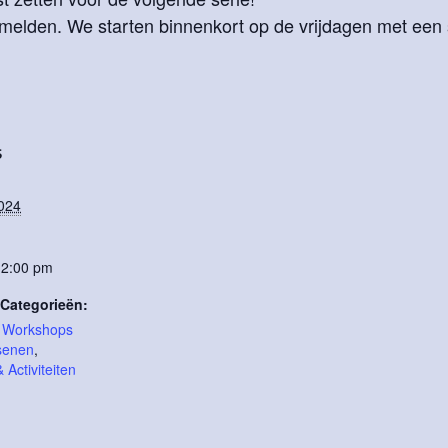
lden. We starten binnenkort op de vrijdagen met een s
S
2024
12:00 pm
Categorieën:
t Workshops
senen
,
Activiteiten