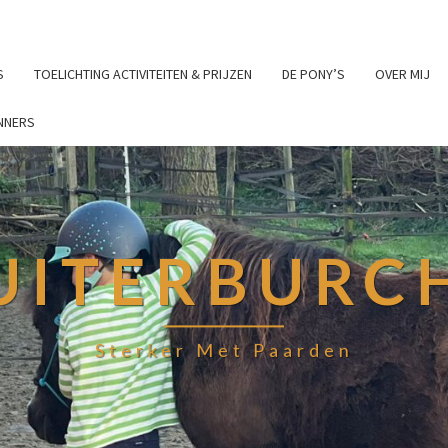
S
TOELICHTING ACTIVITEITEN & PRIJZEN
DE PONY’S
OVER MIJ
NNERS
UITERBURC
Sterker Met Paarden