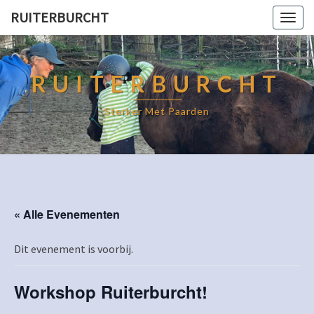
RUITERBURCHT
Togg
navig
RUITERBURCHT
Sterker Met Paarden
« Alle Evenementen
Dit evenement is voorbij.
Workshop Ruiterburcht!