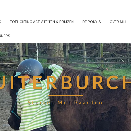
S
TOELICHTING ACTIVITEITEN & PRIJZEN
DE PONY’S
OVER MIJ
NNERS
UITERBURC
Sterker Met Paarden