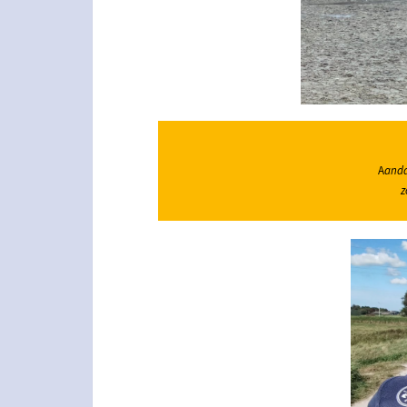
A
anda
z