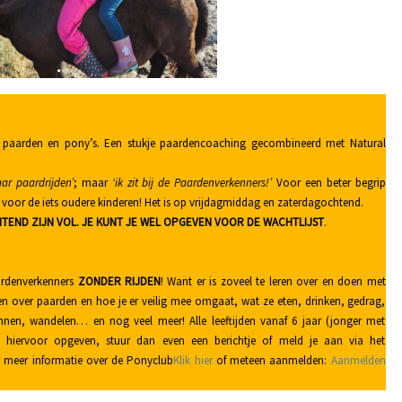
 paarden en pony’s. Een stukje paardencoaching gecombineerd met Natural
aar paardrijden’
; maar
‘ik zit bij de Paardenverkenners!’
Voor een beter begrip
 voor de iets oudere kinderen! Het is op vrijdagmiddag en zaterdagochtend.
TEND ZIJN VOL. JE KUNT JE WEL OPGEVEN VOOR DE WACHTLIJST
.
ardenverkenners
ZONDER RIJDEN
! Want er is zoveel te leren over en doen met
ren over paarden en hoe je er veilig mee omgaat, wat ze eten, drinken, gedrag,
nnen, wandelen… en nog veel meer! Alle leeftijden vanaf 6 jaar (jonger met
e hiervoor opgeven, stuur dan even een berichtje of meld je aan via het
r meer informatie over de Ponyclub
Klik hier
of meteen aanmelden:
Aanmelden