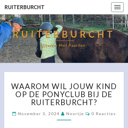
RUITERBURCHT
Togg
navig
RUITERBURCHT
Sterker Met Paarden
WAAROM
WAAROM WIL JOUW KIND
WIL
JOUW
OP DE PONYCLUB BIJ DE
KIND
RUITERBURCHT?
OP
DE
Reacties
November 3, 2024
Noortje
0 Reacties
PONYCLUB
BIJ