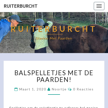
RUITERBURCHT
Togg
navig
RUITERBURCHT
Sterker Met Paarden
BALSPELLETJES
BALSPELLETJES MET DE
MET
DE
PAARDEN!
PAARDEN!
Reacties
Maart 1, 2020
Noortje
0 Reacties