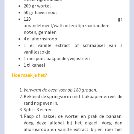
200 gr wortel
50 gr havermout
120 gr
amandelmeel/waltnoten/lijnzaad/andere
noten, gemalen
4 el ahornsiroop
1 el vanille extract of schraapsel van 1
vanillestokje
1 mespunt bakpoeder/wijnsteen
1 tl kaneel
Hoe maak je het?
Verwarm de oven voor op 180 graden
.
Bekleed de springvorm met bakpapier en vet de
rand nog even in.
Splits 3 eieren.
Rasp of haksel de wortel en prak de banaan.
Voeg deze allebei bij het eigeel. Voeg dan
ahornsiroop en vanille extract bij en roer het