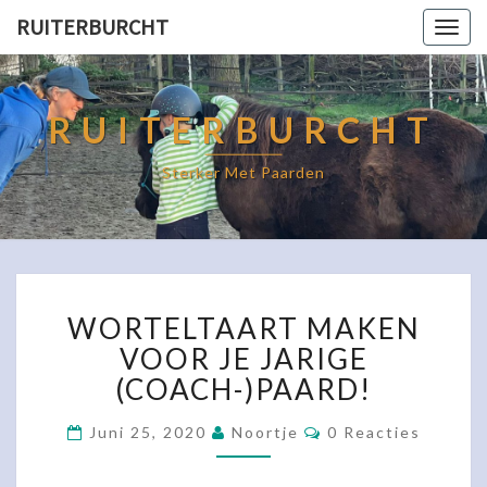
RUITERBURCHT
Togg
navig
RUITERBURCHT
Sterker Met Paarden
WORTELTAART
WORTELTAART MAKEN
MAKEN
VOOR
VOOR JE JARIGE
JE
(COACH-)PAARD!
JARIGE
(COACH-)PAARD!
Reacties
Juni 25, 2020
Noortje
0 Reacties