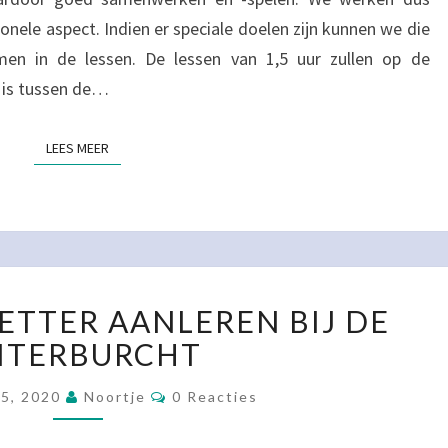
nele aspect. Indien er speciale doelen zijn kunnen we die
en in de lessen. De lessen van 1,5 uur zullen op de
d is tussen de…
LEES MEER
LEES MEER
EEN
ETTER AANLEREN BIJ DE
NIEUWE
LETTER
ITERBURCHT
AANLEREN
Reacties
BIJ
25, 2020
Noortje
0 Reacties
DE
RUITERBURCHT