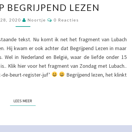
EEN
OP BEGRIJPEND LEZEN
BLIK
OP
Reacties
 28, 2020
Noortje
0 Reacties
BEGRIJPEND
LEZEN
rstaande tekst. Nu komt ik net het fragment van Lubach
n. Hij kwam er ook achter dat Begrijpend Lezen in maar
s. Wel in Nederland en België, waar de liefde onder 15
n is.. Klik hier voor het fragment van Zondag met Lubach..
-de-beurt-register-juf’
Begrijpend lezen, het klinkt
LEES MEER
LEES MEER