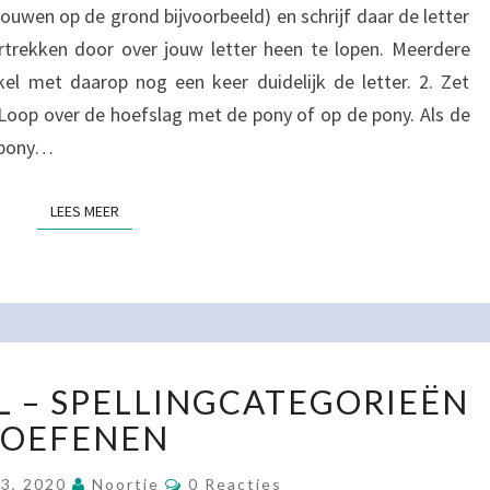
touwen op de grond bijvoorbeeld) en schrijf daar de letter
rtrekken door over jouw letter heen te lopen. Meerdere
rkel met daarop nog een keer duidelijk de letter. 2. Zet
. Loop over de hoefslag met de pony of op de pony. Als de
e pony…
LEES MEER
LEES MEER
ZWEEDS
 – SPELLINGCATEGORIEËN
RENSPEL
–
OEFENEN
SPELLINGCATEGORIEËN
Reacties
OEFENEN
23, 2020
Noortje
0 Reacties