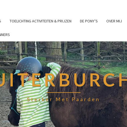
S
TOELICHTING ACTIVITEITEN & PRIJZEN
DE PONY’S
OVER MIJ
NNERS
UITERBURC
Sterker Met Paarden