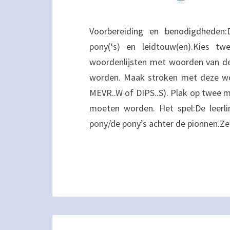
Voorbereiding en benodigdheden:D
pony(‘s) en leidtouw(en).Kies t
woordenlijsten met woorden van de
worden. Maak stroken met deze woo
MEVR..W of DIPS..S). Plak op twee 
moeten worden. Het spel:De leerli
pony/de pony’s achter de pionnen.