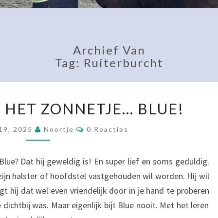
Archief Van
Tag:
Ruiterburcht
EEN
N HET ZONNETJE… BLUE!
PAARD
IN
Reacties
19, 2025
Noortje
0 Reacties
HET
ZONNETJE…
BLUE!
lue? Dat hij geweldig is! En super lief en soms geduldig.
j zijn halster of hoofdstel vastgehouden wil worden. Hij wil
 hij dat wel even vriendelijk door in je hand te proberen
 dichtbij was. Maar eigenlijk bijt Blue nooit. Met het leren