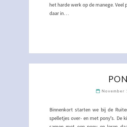
het harde werk op de manege. Veel p
daar in…
PON
November 
Binnenkort starten we bij de Ruite
spelletjes over- en met pony’s. De 
samen met een pony en leren da