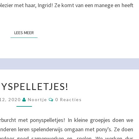
lezier met haar, Ingrid! Ze komt van een manege en heeft
LEES MEER
LEES MEER
PONYSPELLETJES!
YSPELLETJES!
Reacties
12, 2020
Noortje
0 Reacties
rburcht met ponyspelletjes! In kleine groepjes doen we
kinderen leren spelenderwijs omgaan met pony’s. Ze doen
ardoor goed samenwerken en -spelen. We werken dus