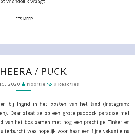
 het vriendelijk vraagt…
LEES MEER
LEES MEER
BAGHEERA
HEERA / PUCK
/
PUCK
Reacties
15, 2020
Noortje
0 Reacties
en bij Ingrid in het oosten van het land (Instagram:
gen). Daar staat ze op een grote paddock paradise met
and van het bos samen met nog een prachtige Tinker en
Ruiterburcht was hopelijk voor haar een fijne vakantie na