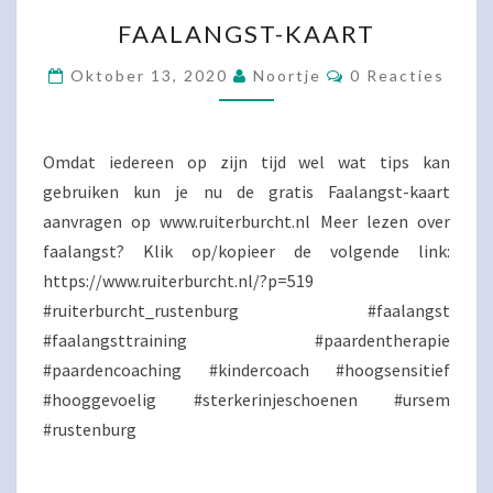
FAALANGST-
FAALANGST-KAART
KAART
Reacties
Oktober 13, 2020
Noortje
0 Reacties
Omdat iedereen op zijn tijd wel wat tips kan
gebruiken kun je nu de gratis Faalangst-kaart
aanvragen op www.ruiterburcht.nl Meer lezen over
faalangst? Klik op/kopieer de volgende link:
https://www.ruiterburcht.nl/?p=519
#ruiterburcht_rustenburg #faalangst
#faalangsttraining #paardentherapie
#paardencoaching #kindercoach #hoogsensitief
#hooggevoelig #sterkerinjeschoenen #ursem
#rustenburg