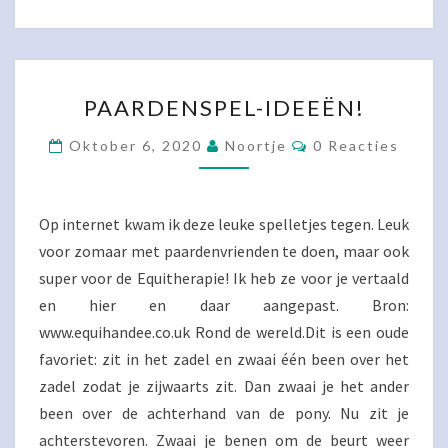
PAARDENSPEL-
PAARDENSPEL-IDEEËN!
IDEEËN!
Reacties
Oktober 6, 2020
Noortje
0 Reacties
Op internet kwam ik deze leuke spelletjes tegen. Leuk
voor zomaar met paardenvrienden te doen, maar ook
super voor de Equitherapie! Ik heb ze voor je vertaald
en hier en daar aangepast. Bron:
www.equihandee.co.uk Rond de wereld.Dit is een oude
favoriet: zit in het zadel en zwaai één been over het
zadel zodat je zijwaarts zit. Dan zwaai je het ander
been over de achterhand van de pony. Nu zit je
achterstevoren. Zwaai je benen om de beurt weer