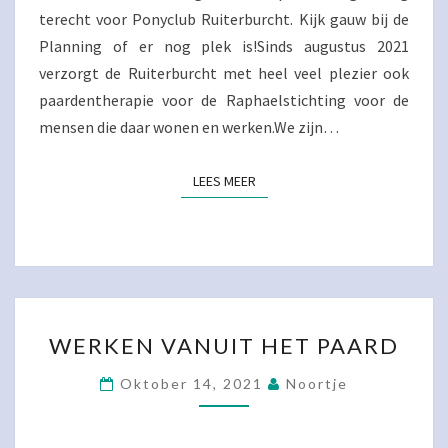
terecht voor Ponyclub Ruiterburcht. Kijk gauw bij de
Planning of er nog plek is!Sinds augustus 2021
verzorgt de Ruiterburcht met heel veel plezier ook
paardentherapie voor de Raphaelstichting voor de
mensen die daar wonen en werken.We zijn…
LEES MEER
LEES MEER
WERKEN
WERKEN VANUIT HET PAARD
VANUIT
HET
Oktober 14, 2021
Noortje
PAARD