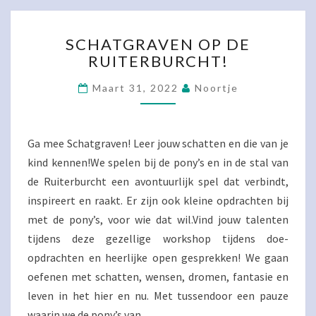
SCHATGRAVEN
SCHATGRAVEN OP DE
OP
RUITERBURCHT!
DE
RUITERBURCHT!
Maart 31, 2022
Noortje
Ga mee Schatgraven! Leer jouw schatten en die van je
kind kennen!We spelen bij de pony’s en in de stal van
de Ruiterburcht een avontuurlijk spel dat verbindt,
inspireert en raakt. Er zijn ook kleine opdrachten bij
met de pony’s, voor wie dat wil.Vind jouw talenten
tijdens deze gezellige workshop tijdens doe-
opdrachten en heerlijke open gesprekken! We gaan
oefenen met schatten, wensen, dromen, fantasie en
leven in het hier en nu. Met tussendoor een pauze
waarin we de pony’s van…