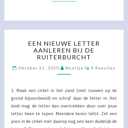
EEN
EEN NIEUWE LETTER
NIEUWE
AANLEREN BIJ DE
LETTER
RUITERBURCHT
AANLEREN
BIJ
Reacties
Oktober 25, 2020
Noortje
0 Reacties
DE
RUITERBURCHT
1. Maak een cirkel in het zand (met touwen op de
grond bijvoorbeeld) en schrijf daar de letter in. Het
kind mag de letter dan overtrekken door over jouw
letter heen te lopen. Meerdere keren liefst. Zet een
pion in de cirkel met daarop nog een keer duidelijk de