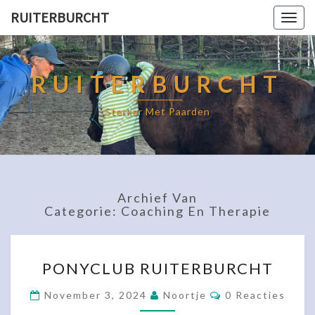
RUITERBURCHT
Togg
navig
RUITERBURCHT
Sterker Met Paarden
Archief Van
Categorie:
Coaching En Therapie
PONYCLUB
PONYCLUB RUITERBURCHT
RUITERBURCHT
Reacties
November 3, 2024
Noortje
0 Reacties