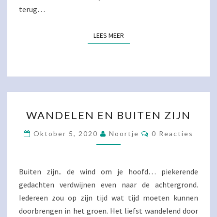
terug…
LEES MEER
LEES MEER
WANDELEN
WANDELEN EN BUITEN ZIJN
EN
BUITEN
Reacties
Oktober 5, 2020
Noortje
0 Reacties
ZIJN
Buiten zijn.. de wind om je hoofd… piekerende
gedachten verdwijnen even naar de achtergrond.
Iedereen zou op zijn tijd wat tijd moeten kunnen
doorbrengen in het groen. Het liefst wandelend door