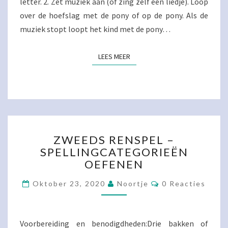
letter. 2. Zet muziek aan (of zing zelf een liedje). Loop
over de hoefslag met de pony of op de pony. Als de
muziek stopt loopt het kind met de pony…
LEES MEER
LEES MEER
ZWEEDS
ZWEEDS RENSPEL –
RENSPEL
SPELLINGCATEGORIEËN
–
OEFENEN
SPELLINGCATEGORIEËN
OEFENEN
Reacties
Oktober 23, 2020
Noortje
0 Reacties
Voorbereiding en benodigdheden:Drie bakken of