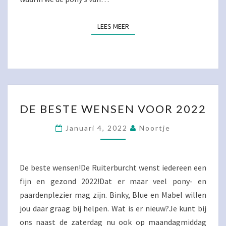
LEES MEER
LEES MEER
DE
DE BESTE WENSEN VOOR 2022
BESTE
WENSEN
Januari 4, 2022
Noortje
VOOR
2022
De beste wensen!De Ruiterburcht wenst iedereen een
fijn en gezond 2022!Dat er maar veel pony- en
paardenplezier mag zijn. Binky, Blue en Mabel willen
jou daar graag bij helpen. Wat is er nieuw?Je kunt bij
ons naast de zaterdag nu ook op maandagmiddag