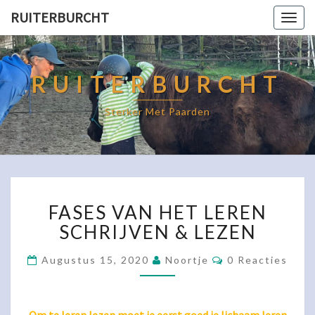
RUITERBURCHT
Togg
navig
RUITERBURCHT
Sterker Met Paarden
FASES
FASES VAN HET LEREN
VAN
HET
SCHRIJVEN & LEZEN
LEREN
SCHRIJVEN
Reacties
Augustus 15, 2020
Noortje
0 Reacties
&
LEZEN