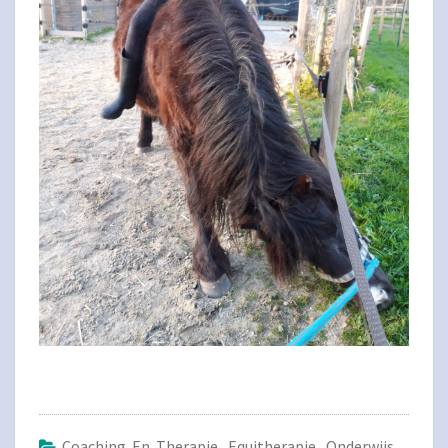
Coaching En Therapie
,
Equitherapie
,
Onderwijs
,